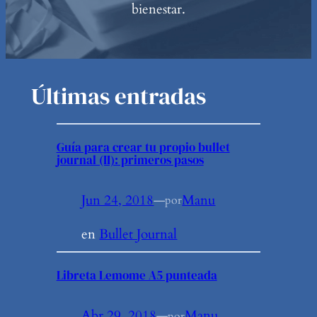
bienestar.
Últimas entradas
Guía para crear tu propio bullet
journal (II): primeros pasos
Jun 24, 2018
—
Manu
por
en
Bullet Journal
Libreta Lemome A5 punteada
Abr 29, 2018
—
Manu
por