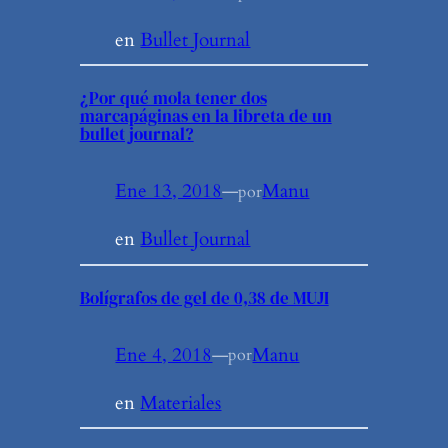
en
Bullet Journal
¿Por qué mola tener dos
marcapáginas en la libreta de un
bullet journal?
Ene 13, 2018
—
Manu
por
en
Bullet Journal
Bolígrafos de gel de 0,38 de MUJI
Ene 4, 2018
—
Manu
por
en
Materiales