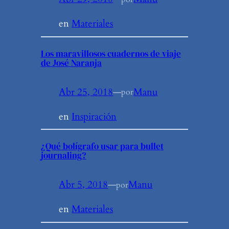
en
Materiales
Los maravillosos cuadernos de viaje
de José Naranja
Abr 25, 2018
—
Manu
por
en
Inspiración
¿Qué bolígrafo usar para bullet
journaling?
Abr 5, 2018
—
Manu
por
en
Materiales