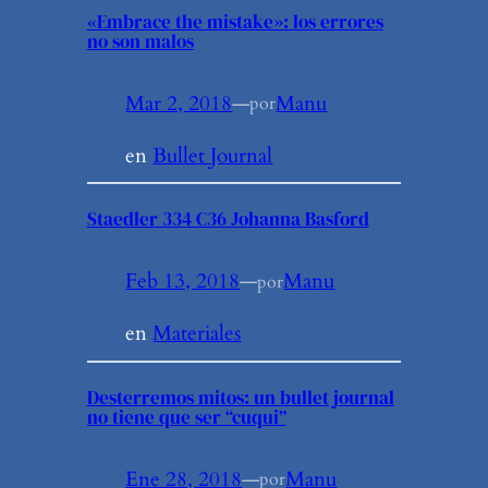
«Embrace the mistake»: los errores
no son malos
Mar 2, 2018
—
Manu
por
en
Bullet Journal
Staedler 334 C36 Johanna Basford
Feb 13, 2018
—
Manu
por
en
Materiales
Desterremos mitos: un bullet journal
no tiene que ser “cuqui”
Ene 28, 2018
—
Manu
por