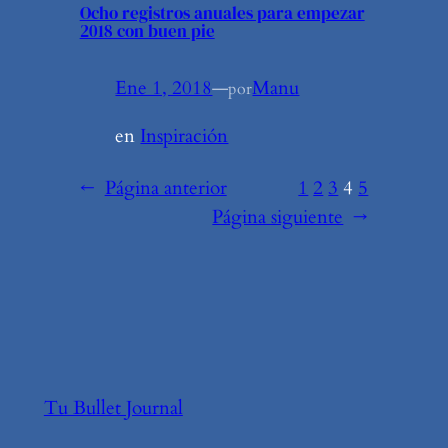
Ocho registros anuales para empezar
2018 con buen pie
Ene 1, 2018
—
Manu
por
en
Inspiración
←
Página anterior
1
2
3
4
5
Página siguiente
→
Tu Bullet Journal