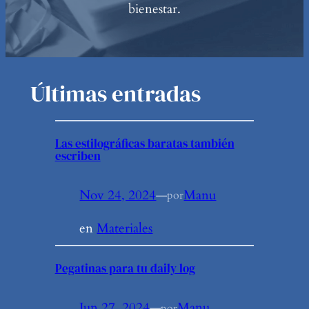
bienestar.
Últimas entradas
Las estilográficas baratas también
escriben
Nov 24, 2024
—
Manu
por
en
Materiales
Pegatinas para tu daily log
Jun 27, 2024
—
Manu
por