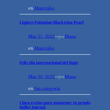
en
Materiales
Lápices Palomino Blackwing Pearl
Mar 31, 2022
—
Manu
por
en
Materiales
Feliz día internacional del lápiz
Mar 30, 2022
—
Manu
por
en
Sin categoría
Cinco reglas para mantener tu propio
bullet journal