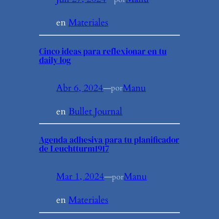
en
Materiales
Cinco ideas para reflexionar en tu
daily log
Abr 6, 2024
—
Manu
por
en
Bullet Journal
Agenda adhesiva para tu planificador
de Leuchtturm1917
Mar 1, 2024
—
Manu
por
en
Materiales