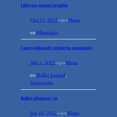
Libretas nuuna Graphic
Oct 15, 2023
—
Manu
por
en
Materiales
Cuatro ideas de registros semanales
Abr 1, 2023
—
Manu
por
en
Bullet Journal
, 
Inspiración
Bullet planners A6
Jun 18, 2022
—
Manu
por