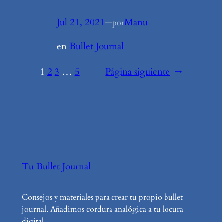
Jul 21, 2021
—
Manu
por
en
Bullet Journal
1
2
3
…
5
Página siguiente
→
Tu Bullet Journal
Consejos y materiales para crear tu propio bullet
journal. Añadimos cordura analógica a tu locura
digital.