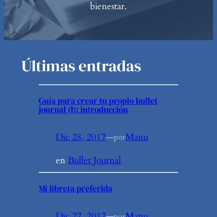
bienestar.
Últimas entradas
Guía para crear tu propio bullet
journal (I): introducción
Dic 28, 2017
—
Manu
por
en
Bullet Journal
Mi libreta preferida
Dic 27, 2017
—
Manu
por