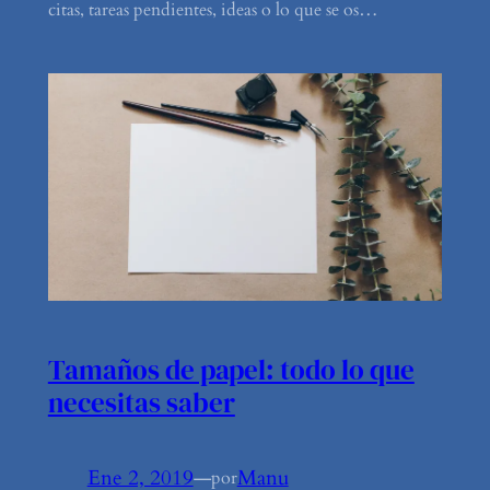
citas, tareas pendientes, ideas o lo que se os…
Tamaños de papel: todo lo que
necesitas saber
Ene 2, 2019
—
Manu
por