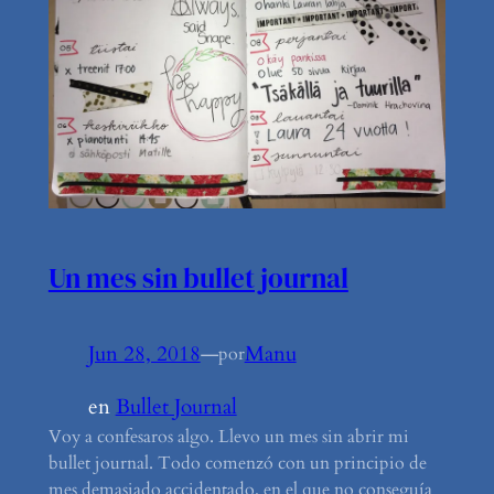
Un mes sin bullet journal
Jun 28, 2018
—
Manu
por
en
Bullet Journal
Voy a confesaros algo. Llevo un mes sin abrir mi
bullet journal. Todo comenzó con un principio de
mes demasiado accidentado, en el que no conseguía